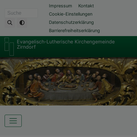
Direkt
Fußbereichsmenü
Impressum
Kontakt
zum
Cookie-Einstellungen
Suche
Inhalt
Datenschutzerklärung
Barrierefreiheitserklärung
Evangelisch-Lutherische Kirchengemeinde
Zirndorf
Hauptnavigation