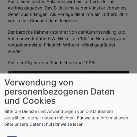
Aus diesen beiden Anlässen wird ein Lutherbildnis in
Auftrag gegeben. Das Bildnis malte der Künstler Johannes
Gener aus Erlangen. Als Vorlage dient ihm ein Lutherbildnis
von Lucas Cranach dem Jüngeren.
Der barocke Rahmen stammt von der Kunsthandlung und
Rahmenwerkstätte F.W. Nickel, die 1851 in Nürnberg vom
Vergoldermeister Friedrich Wilhelm Nickel gegründet
wurde.
Aus der Allgemeinen Rundschau von 1926:
Verwendung von
personenbezogenen Daten
und Cookies
Bitte die Dienste und Anwendungen von Drittanbietern
auswählen, die wir nutzen möchten.
Für weitere Informationen
bitte unsere
Datenschutzhinweise
lesen.