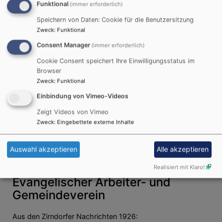
Funktional
(immer erforderlich)
Speichern von Daten: Cookie für die Benutzersitzung
Zweck
:
Funktional
Consent Manager
(immer erforderlich)
Cookie Consent speichert Ihre Einwilligungsstatus im
Browser
Zweck
:
Funktional
Einbindung von Vimeo-Videos
Zeigt Videos von Vimeo
Zweck
:
Eingebettete externe Inhalte
Auswahl akzeptieren
Alle akzeptieren
Bildrechte
St. Riochus in Zirndorf
Realisiert mit Klaro!
Evangelischer Arbeiter- und
Gemeindeverein
Aus den Zirndorfer Nachrichten 1926: