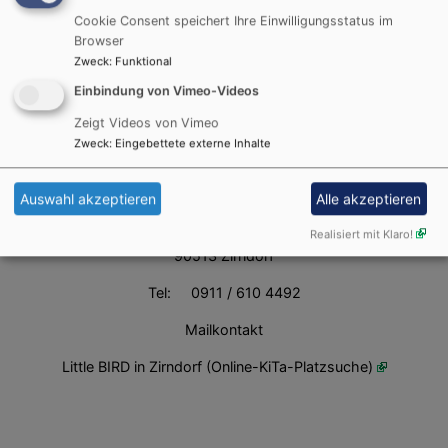
Cookie Consent speichert Ihre Einwilligungsstatus im
Browser
Zweck
:
Funktional
Einbindung von Vimeo-Videos
Zeigt Videos von Vimeo
Zweck
:
Eingebettete externe Inhalte
Bildrechte
St. Rochus
Zirndorf
Sandra Christ
Auswahl akzeptieren
Alle akzeptieren
Geisleitenstraße 40
Realisiert mit Klaro!
90513 Zirndorf
Tel:
0911 / 610 4492
Mailkontakt
Little BIRD in Zirndorf (Online-KiTa-Platzsuche)