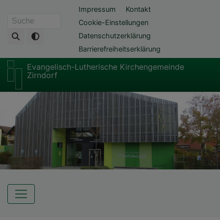
Direkt
Fußbereichsmenü
Impressum
Kontakt
zum
Cookie-Einstellungen
Suche
Inhalt
Datenschutzerklärung
Barrierefreiheitserklärung
Evangelisch-Lutherische Kirchengemeinde
Zirndorf
Hauptnavigation